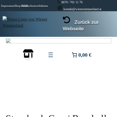
Zum
0670 / 701 11 76
Impressum
Shop-AGB
Datenschutzrichtlinien
Inhalt
kontakt@wienernimmerland.at
springen
Zurück zur
Webseite
0,00 €